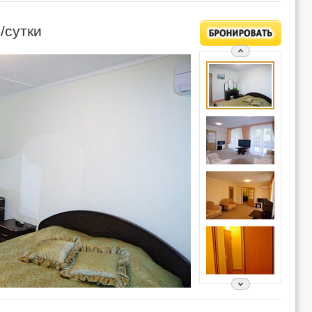
/сутки
Р