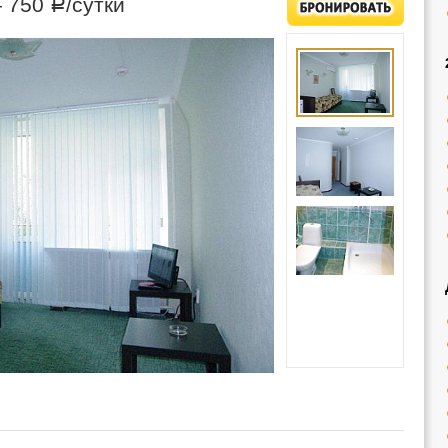
—
750
/сутки
Р