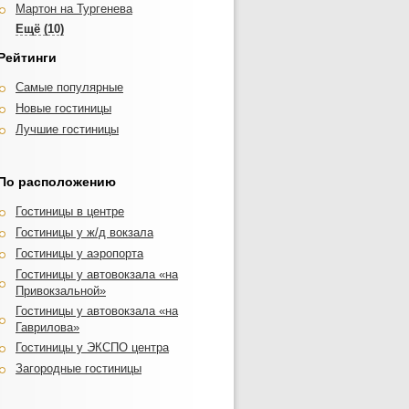
Мартон на Тургенева
Аврора
Vista
Триумф
Мартон Пашковский
Hotel Congress Krasnodar
Рейтинги
Алтай
Resident
Самые популярные
Амиго
Вилла Диас
Новые гостиницы
Вилла Лион
Ирон на Красных Партизан
Лучшие гостиницы
Олимпия
Визит
Партнер
Юг
Ардо
По расположению
Поместье
Виа Сакра
Анжелика
Гостиницы в центре
Айсберг
RichMan
Гостиницы у ж/д вокзала
Авангард
Гостиницы у аэропорта
12 Месяцев ГД
Гостиницы у автовокзала «на
Привокзальной»
Гостиницы у автовокзала «на
Гаврилова»
Гостиницы у ЭКСПО центра
Загородные гостиницы