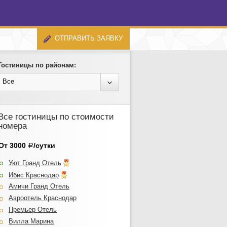
ОТПРАВИТЬ ЗАЯВКУ
Гостиницы по районам:
Все
Все гостиницы по стоимости
номера
От 3000
/сутки
Р
Уют Гранд Отель
Ибис Краснодар
Амичи Гранд Отель
Аэроотель Краснодар
Премьер Отель
Вилла Марина