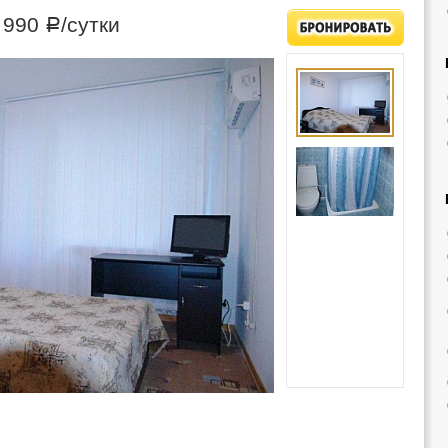
—
990
/сутки
Р