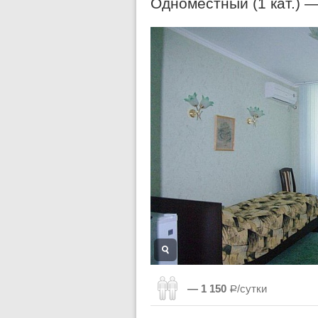
Одноместный (1 кат.) 
— 1 150
Р/сутки