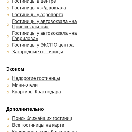
Гостиницы в центре
Айсберг
RichMan
Гостиницы у ж/д вокзала
Авангард
Гостиницы у аэропорта
12 Месяцев ГД
Гостиницы у автовокзала «на
Привокзальной»
Гостиницы у автовокзала «на
Гаврилова»
Гостиницы у ЭКСПО центра
Загородные гостиницы
Эконом
Недорогие гостиницы
Мини-отели
Квартиры Краснодара
Дополнительно
Поиск ближайших гостиниц
Все гостиницы на карте
Конференц-залы Краснодара