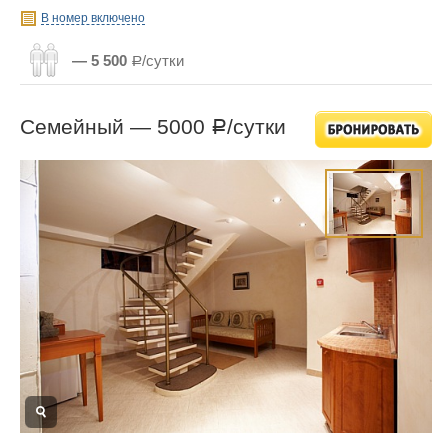
В номер включено
— 5 500
Р/сутки
Семейный —
5000
/сутки
Р