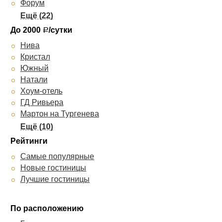
Форум
Уют Рипсиме
Мартон Северная
До 2000
/сутки
Р
Сударушка
Нива
Парк-Отель Пирамида
Кристал
Екатерининский
Южный
Валенсия
Натали
Аэропорт Краснодар
Хоум-отель
Прайд
ГД Ривьера
Грац
Мартон на Тургенева
Аврора
Vista
Триумф
Мартон Пашковский
Hotel Congress Krasnodar
Рейтинги
Алтай
Resident
Самые популярные
Амиго
Вилла Диас
Новые гостиницы
Вилла Лион
Ирон на Красных Партизан
Лучшие гостиницы
Олимпия
Визит
Партнер
Юг
Ардо
По расположению
Поместье
Виа Сакра
Анжелика