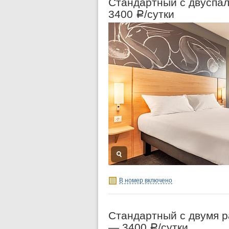
Стандартный с двуспа
3400
/сутки
Р
В номер включено
Стандартный с двумя 
—
3400
/сутки
Р