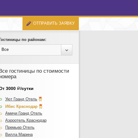
ОТПРАВИТЬ ЗАЯВКУ
Гостиницы по районам:
Все
Все гостиницы по стоимости
номера
От 3000
/сутки
Р
Уют Гранд Отель
Ибис Краснодар
Амичи Гранд Отель
Аэроотель Краснодар
Премьер Отель
Вилла Марина