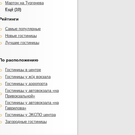
Мартон на Тургенева
Прайд
Алтай
Триумф
Мартон Пашковский
Вилла Диас
Рейтинги
Vista
Resident
Самые популярные
Вилла Лион
Hotel Congress Krasnodar
Новые гостиницы
Амиго
Ирон на Красных Партизан
Лучшие гостиницы
Олимпия
Визит
Партнер
Юг
Ардо
По расположению
Поместье
Виа Сакра
Анжелика
Гостиницы в центре
Айсберг
RichMan
Гостиницы у ж/д вокзала
Авангард
Гостиницы у аэропорта
12 Месяцев ГД
Гостиницы у автовокзала «на
Привокзальной»
Гостиницы у автовокзала «на
Гаврилова»
Гостиницы у ЭКСПО центра
Загородные гостиницы