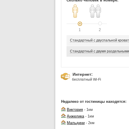
Сколько человек в номере:
1
2
Стандартный с двуспальной крова
Стандартный с двумя раздельными
Интернет:
бесплатный Wi-Fi
Недалеко от гостиницы находятся:
Виктория
- 1км
Анжелика
- 1км
Мальдини
- 2км