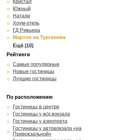
Кристал
Екатерининский
Южный
Аэропорт Краснодар
Натали
Валенсия
Хоум-отель
Прайд
ГД Ривьера
Грац
Мартон на Тургенева
Аврора
Vista
Триумф
Мартон Пашковский
Hotel Congress Krasnodar
Рейтинги
Алтай
Resident
Самые популярные
Амиго
Вилла Диас
Новые гостиницы
Вилла Лион
Ирон на Красных Партизан
Лучшие гостиницы
Олимпия
Визит
Партнер
Юг
Ардо
По расположению
Поместье
Виа Сакра
Анжелика
Гостиницы в центре
Айсберг
RichMan
Гостиницы у ж/д вокзала
Авангард
Гостиницы у аэропорта
12 Месяцев ГД
Гостиницы у автовокзала «на
Привокзальной»