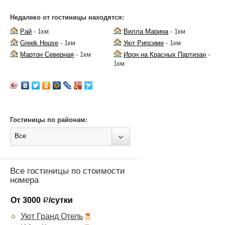
Недалеко от гостиницы находятся:
Рай
- 1км
Вилла Марина
- 1км
Greek House
- 1км
Уют Рипсиме
- 1км
Мартон Северная
- 1км
Ирон на Красных Партизан
-
1км
Гостиницы по районам:
Все
Все гостиницы по стоимости
номера
От 3000
/сутки
Р
Уют Гранд Отель