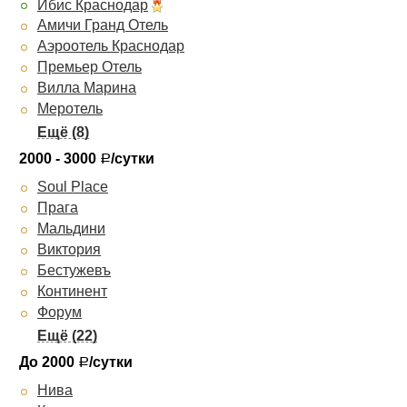
Ибис Краснодар
Амичи Гранд Отель
Аэроотель Краснодар
Премьер Отель
Вилла Марина
Меротель
Rimar
Бизнес-отель
2000 - 3000
/сутки
Р
Рай
Soul Place
Red Royal
Прага
Пирамида
Мальдини
Хилтон Гарден Инн Краснодар
Виктория
Платан Южный
Бестужевъ
ZION
Континент
Форум
Уют Рипсиме
Мартон Северная
До 2000
/сутки
Р
Сударушка
Нива
Парк-Отель Пирамида