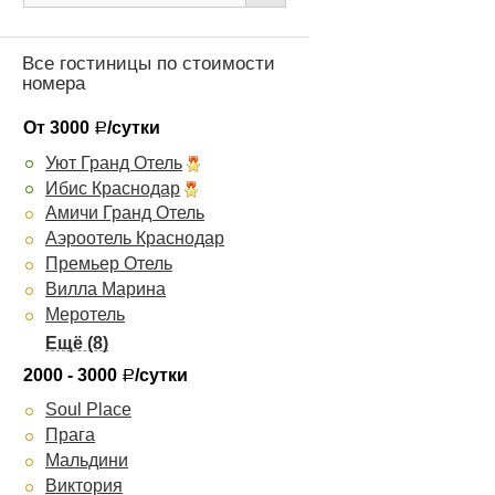
Все гостиницы по стоимости
номера
От 3000
/сутки
Р
Уют Гранд Отель
Ибис Краснодар
Амичи Гранд Отель
Аэроотель Краснодар
Премьер Отель
Вилла Марина
Меротель
Rimar
Бизнес-отель
2000 - 3000
/сутки
Р
Рай
Soul Place
Red Royal
Прага
Пирамида
Мальдини
Хилтон Гарден Инн Краснодар
Виктория
Платан Южный