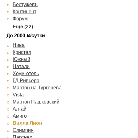
Бестужевъ
ZION
Континент
Форум
Уют Рипсиме
Мартон Северная
До 2000
/сутки
Р
Сударушка
Нива
Парк-Отель Пирамида
Кристал
Екатерининский
Южный
Валенсия
Натали
Аэропорт Краснодар
Хоум-отель
Прайд
ГД Ривьера
Грац
Мартон на Тургенева
Аврора
Vista
Триумф
Мартон Пашковский
Hotel Congress Krasnodar
Алтай
Resident
Амиго
Вилла Диас
Вилла Лион
Ирон на Красных Партизан
Олимпия
Визит
Партнер