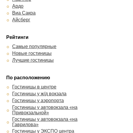
Юг
Ардо
Поместье
Виа Сакра
Анжелика
Айсберг
RichMan
Авангард
12 Месяцев ГД
Рейтинги
Самые популярные
Новые гостиницы
Лучшие гостиницы
По расположению
Гостиницы в центре
Гостиницы у ж/д вокзала
Гостиницы у аэропорта
Гостиницы у автовокзала «на
Привокзальной»
Гостиницы у автовокзала «на
Гаврилова»
Гостиницы у ЭКСПО центра